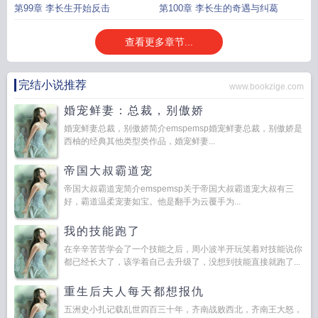
第99章 李长生开始反击
第100章 李长生的奇遇与纠葛
查看更多章节...
完结小说推荐
www.bookzige.com
婚宠鲜妻：总裁，别傲娇
婚宠鲜妻总裁，别傲娇简介emspemsp婚宠鲜妻总裁，别傲娇是
西柚的经典其他类型类作品，婚宠鲜妻...
帝国大叔霸道宠
帝国大叔霸道宠简介emspemsp关于帝国大叔霸道宠大叔有三
好，霸道温柔宠妻如宝。他是翻手为云覆手为...
我的技能跑了
在辛辛苦苦学会了一个技能之后，周小波半开玩笑着对技能说你
都已经长大了，该学着自己去升级了，没想到技能直接就跑了...
重生后夫人每天都想报仇
五洲史小扎记载乱世四百三十年，齐南战败西北，齐南王大怒，