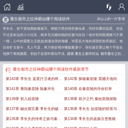
重生都市之狂神覇仙哪个阅读软件
冰山上的一片雪
/著
李长生，曾于渡劫期纵横诸天、睥睨万界的绝世修仙者，兜转却重回蓝星。但这
不过是命运的小小玩笑，根本无法撼动他的狂傲与自信！他对世间陈规陋习不屑
一顾，心中的霸图之志犹如汹涌澎湃的海啸，对星辰大海的渴望炽热而疯狂。他
自命旷古烁今、无人可及，将万物皆视作蝼蚁般渺小，张狂扬言要让整个宇宙在
他脚下匍匐颤栗。初始于蓝星时看似平淡...
搜索 重生之都市狂仙
都市重生之狂仙
最新
重生重生之都市狂仙
重生之都市狂仙全文
重生都市狂神
免费重生之都市
狂仙
重生都市之狂仙笔趣阁
重生之都市狂仙神主是谁
重生之都市狂仙so
重生
重生都市之狂神覇仙哪个阅读软件
最新章节
都市之狂神覇仙哪个阅读软件
重生都市之狂神霸仙怎么不更新了
都市重生之都
第143章 李长生 蓝星扞卫者的终章
第142章 探秘秦皇陵 震撼天地间
市狂仙
重生都市之狂神霸仙最新
重生之都市狂仙神祖是谁
重生之都市狂仙
5200
都市重生之狂仙最新章节
重生之都市狂神
重生之都市狂仙目录
都市之重
传奇
第141章 勇闯秦皇陵 险象环生
第140章 在秦皇陵的夺命狂奔
生狂仙百科
都市之重生之狂仙
重生都市之狂神李长生
重生都市之狂神作者冰山
上的一片雪
重生都市之狂神霸仙无言会语
重生之都市狂仙全文阅读
重生之都市
第139章 初入始皇陵
第138章 前夕之约 秦始皇陵探险
狂神 免费阅读
重生之都市狂生
重生之都市狂仙的
重生都市之狂仙
重生都市之
第137章 融合期五重 李长生的破境
第136章 李长生 始皇陵的惊觉与隐
狂神霸仙
都市之重生狂仙最新
重生完结重生之都市狂仙
重生之都市狂仙!
重生
都市之狂神 冰山上的一片雪
重生之都市狂仙阅读
重生都市之狂神番茄
重生之
征程
忧
第135章 李长生的传奇之旅与秦陵
第134章 李长生的血族古堡救赎
都市狂仙介绍
都市重生之狂仙百度百科
重生都市之狂仙简介
重生都市狂神霸
之讯