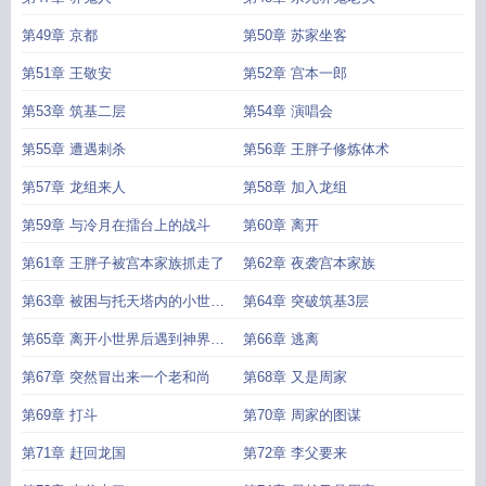
第49章 京都
第50章 苏家坐客
第51章 王敬安
第52章 宫本一郎
第53章 筑基二层
第54章 演唱会
第55章 遭遇刺杀
第56章 王胖子修炼体术
第57章 龙组来人
第58章 加入龙组
第59章 与冷月在擂台上的战斗
第60章 离开
第61章 王胖子被宫本家族抓走了
第62章 夜袭宫本家族
第63章 被困与托天塔内的小世界
第64章 突破筑基3层
之中
第65章 离开小世界后遇到神界武
第66章 逃离
者
第67章 突然冒出来一个老和尚
第68章 又是周家
第69章 打斗
第70章 周家的图谋
第71章 赶回龙国
第72章 李父要来