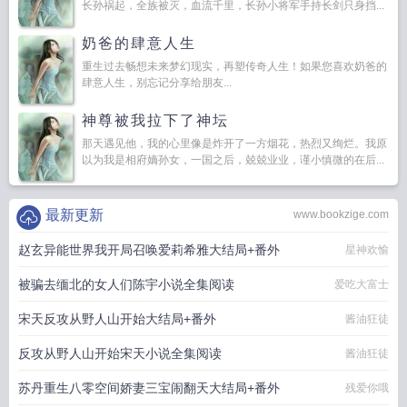
长孙祸起，全族被灭，血流千里，长孙小将军手持长剑只身挡...
奶爸的肆意人生
重生过去畅想未来梦幻现实，再塑传奇人生！如果您喜欢奶爸的
肆意人生，别忘记分享给朋友...
神尊被我拉下了神坛
那天遇见他，我的心里像是炸开了一方烟花，热烈又绚烂。我原
以为我是相府嫡孙女，一国之后，兢兢业业，谨小慎微的在后...
最新更新
www.bookzige.com
赵玄异能世界我开局召唤爱莉希雅大结局+番外
星神欢愉
被骗去缅北的女人们陈宇小说全集阅读
爱吃大富士
宋天反攻从野人山开始大结局+番外
酱油狂徒
反攻从野人山开始宋天小说全集阅读
酱油狂徒
苏丹重生八零空间娇妻三宝闹翻天大结局+番外
残爱你哦