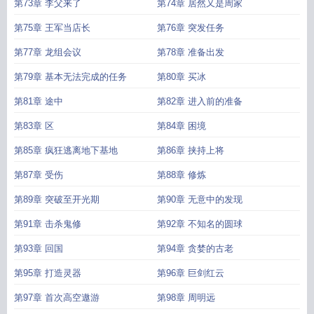
第73章 李父来了
第74章 居然又是周家
第75章 王军当店长
第76章 突发任务
第77章 龙组会议
第78章 准备出发
第79章 基本无法完成的任务
第80章 买冰
第81章 途中
第82章 进入前的准备
第83章 区
第84章 困境
第85章 疯狂逃离地下基地
第86章 挟持上将
第87章 受伤
第88章 修炼
第89章 突破至开光期
第90章 无意中的发现
第91章 击杀鬼修
第92章 不知名的圆球
第93章 回国
第94章 贪婪的古老
第95章 打造灵器
第96章 巨剑红云
第97章 首次高空遨游
第98章 周明远