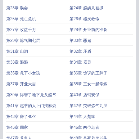
第23章 误会
第24章 赵婉儿被抓
第25章 死亡危机
第26章 器灵救命
第27章 收益千万
第28章 开业前的准备
第29章 炼气期七层
第30章 恶鬼
第31章 山洞
第32章 矛盾
第33章 混混
第34章 器灵
第35章 救下小女孩
第36章 惊讶的王胖子
第37章 开业大吉
第38章 三女一起修炼
第39章 得罪了地下龙头赵爷
第40章 店铺安保
第41章 赵爷的人上门找麻烦
第42章 突破炼气九层
第43章 赚了40亿
第44章 灭楚家
第45章 周家
第46章 两位老者
第47章 养鬼人
第48章 杀死养鬼老头