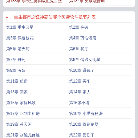
第133章 李长生勇闯吸血鬼古堡
第132章 突破融合期
仙
重生之都市狂仙是什么
重生都市之狂神覇仙哪个阅读软件
章节列表
第1章 重生蓝星
第2章 突破
第3章 偶遇校花
第4章 万浩酒店
第5章 楚天河
第6章 餐厅
第7章 丹药
第8章 偶遇女明星
第9章 泼妇
第10章 赚钱了
第11章 租房
第12章 买车
第13章 回家
第14章 家人
第15章 家庭风波
第16张小塔
第17章 回到出租房
第18章 小塔有秘密
第19章 苏天河
第20章 得到别墅
第21章 赵婉儿修炼
第22章 受伤了