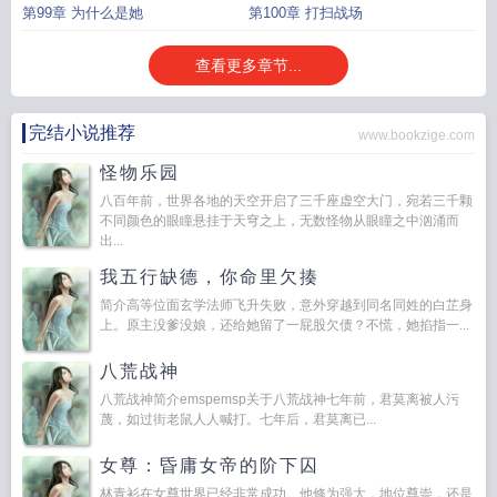
第99章 为什么是她
第100章 打扫战场
查看更多章节...
完结小说推荐
www.bookzige.com
怪物乐园
八百年前，世界各地的天空开启了三千座虚空大门，宛若三千颗
不同颜色的眼瞳悬挂于天穹之上，无数怪物从眼瞳之中汹涌而
出...
我五行缺德，你命里欠揍
简介高等位面玄学法师飞升失败，意外穿越到同名同姓的白芷身
上。原主没爹没娘，还给她留了一屁股欠债？不慌，她掐指一...
八荒战神
八荒战神简介emspemsp关于八荒战神七年前，君莫离被人污
蔑，如过街老鼠人人喊打。七年后，君莫离已...
女尊：昏庸女帝的阶下囚
林青衫在女尊世界已经非常成功。他修为强大，地位尊崇，还是