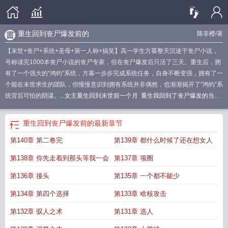
重生回到丧尸爆发前的
陈非橙
/著
【末世+丧尸+系统+圣母+第一人称+搞笑】高一学生方慕整天沉迷于丧尸小说，
号称读完1000本丧尸小说的丧尸专家，但在丧尸爆发后只活了三天。重生后，拥
有了一个强大的“鸿钧”系统，方幕一步步完成系统任务，自身不断变强，拥有了一
个能在未世求生的团队，但慢慢意识到拥有系统并非偶然，也渐渐揭开了“鸿钧”系
统背后可怕的阴谋。...
女主重生回到末世前一个月
重生我回到了丧尸爆发的当天
陈非橙
穿越回丧尸爆发之前
我重生了回到丧尸爆发前7天
重生我回到了丧尸爆
发的当天
我重生了回到丧尸爆发前一个月
女主重生回丧尸爆发前
重生回到丧尸
重生回到丧尸爆发前的
最新章节
爆发前七天的
重生之回到丧尸爆发10天前
重生回丧尸病毒爆发前几小时
我重生
第140章 第二卷完
第139章 都什么时候了还在想女人
了回到丧尸爆发前一个月电影
我重生了回到了丧尸爆发的一个月我
女主重生回
到丧尸前一个月
回到丧尸爆发前的
回到丧尸爆发前一天
我重生成丧尸在人类世
第138章 你先走着到那头等我一会
第137章 项圈
界打工
重生回到丧尸爆发前的
重生回到丧尸爆发前
回到丧尸爆发前最新章
节
我重生了回到丧尸爆发前七天的
重生到丧尸爆发之前的
女主重生回到丧尸爆
第136章 接头
第135章 一个都不能少
发前
回到末日当丧尸
重生回到丧尸爆发之前类
重生回到丧尸爆发前几个小
第134章 第四个选择
第133章 啥核攻击
时
回到丧尸爆发前开办生存学校免费阅读
我重申了回到了丧尸爆发的前一
重生
回末世的丧尸皇在线阅读
重生回末世的丧尸皇苏白
我重生回到丧尸爆发的前10
第132章 驭人之术
第131章 选人
天
重生在丧尸爆发那一天
主角穿越回丧尸爆发前
男主重生回到丧尸爆发前一