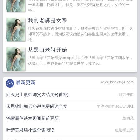
一国丞相，托孤大臣。但是，就在他准备还政之时，女帝的一
杯...
我的老婆是女帝
叶火被校花拉进小树林表白了，原本是可喜可贺的事情，但叶火
却高兴不起来，因为校花说她是从仙界重生回来的龙华女帝，
还...
从黑山老祖开始
从黑山老祖开始简介emspemsp关于从黑山老祖开始王朝末年，
妖魔乱世，在似是而非的聊斋世界，苏尘从...
最新更新
www.bookzige.com
陆玄史上最强师父大结局+(番外)
炒方便面
宋思铭叶如云小说免费阅读全文
争渡@qimiaoUGtUK1
鸿蒙霸体诀笔趣阁超前更新
鱼初见
叶楚姜君瑶小说全集阅读
红透半边天