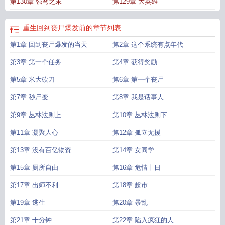
第130章 强弩之末
第129章 大英雄
天
穿越回到丧尸爆发前
主角重回丧尸爆发前的
重生回到丧尸爆发前七天
重生
回到丧尸爆发前学校
重生在丧尸爆发前一天
我重生回丧尸末日爆发前前我觉醒
房
重生回到丧尸爆发前的漫画
女主重生回到丧尸爆发前三天
丧尸穿越回过
重生回到丧尸爆发前的
章节列表
去
重生回到丧尸爆发一个月前的
重生回到丧尸爆发前囤货
第1章 回到丧尸爆发的当天
第2章 这个系统有点年代
第3章 第一个任务
第4章 获得奖励
第5章 米大砍刀
第6章 第一个丧尸
第7章 秒尸变
第8章 我是话事人
第9章 丛林法则上
第10章 丛林法则下
第11章 凝聚人心
第12章 孤立无援
第13章 没有百亿物资
第14章 女同学
第15章 厕所自由
第16章 危情十日
第17章 出师不利
第18章 超市
第19章 逃生
第20章 暴乱
第21章 十分钟
第22章 陷入疯狂的人