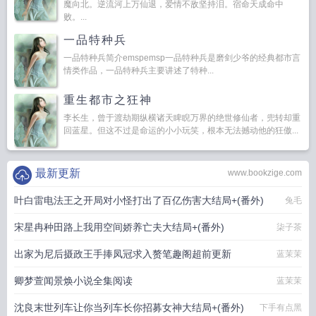
魔向北。逆流河上万仙退，爱情不敌坚持泪。宿命天成命中
败。...
一品特种兵
一品特种兵简介emspemsp一品特种兵是磨剑少爷的经典都市言
情类作品，一品特种兵主要讲述了特种...
重生都市之狂神
李长生，曾于渡劫期纵横诸天睥睨万界的绝世修仙者，兜转却重
回蓝星。但这不过是命运的小小玩笑，根本无法撼动他的狂傲...
最新更新
www.bookzige.com
叶白雷电法王之开局对小怪打出了百亿伤害大结局+(番外)
兔毛
宋星冉种田路上我用空间娇养亡夫大结局+(番外)
柒子茶
出家为尼后摄政王手捧凤冠求入赘笔趣阁超前更新
蓝茉茉
卿梦萱闻景焕小说全集阅读
蓝茉茉
沈良末世列车让你当列车长你招募女神大结局+(番外)
下手有点黑