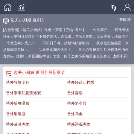
边关小厨娘 夏明月
茶暖
/著
[古装迷情]《边关小厨娘》作者：茶暖【完结+番外】 作品简介 现代餐饮
领军人夏明月穿越到了不知名古代，逃荒路上与亲人走散，流落边关，还白得了
一个便宜兵头丈夫？ 不怕日子难，抄起锅铲赚银钱 浆水鱼鱼餄餎面，水
盆扣肉溜鱼段…… 我靠美食闻名边关！ 胃和心皆被夏明月拴得死死的便
宜兵头（划掉，新晋厢指挥使）丈夫：娘子
边关小厨娘男主真实身份
边关小厨娘
夏明月陆启言
边关 小厨娘
边关小厨娘茶暖免费
边关小厨娘姜言意全文免费阅
读无弹窗笔趣阁
边关小厨娘118
边关小厨娘 团子来袭番外
边关小厨娘现代番
边关小厨娘 夏明月
最新章节
外
边关小厨娘by茶暖
边关小厨娘txt百度
边关小厨娘24
边关小厨娘夏明月陆启
番外皎皎明月
番外好命江竹果
言全文免费阅读完整版
边关小厨娘102
边关小厨娘茶暖TXT
边关小厨娘讲的是
什么
边关小厨娘全文
边关小厨娘番外见家长
边关小厨娘 团子来袭txt
边关小厨
番外事事如意萧洛安
番外喜乐
娘45
边关小厨娘小
边关小厨娘茶暖
边关小厨娘txt资源
锦衣卫小饭堂(美食)
边
关小厨娘 最新章节 无弹窗
边关小厨娘资源
边关小厨娘 团子来袭
边关小厨娘笔
番外醍醐灌顶
番外两小只
趣阁
边关小厨娘145
农家小寡妇
边关小厨娘番外
边关小厨娘团子来袭免费全
番外殷陵游
番外乌金
文阅读
边关小厨娘电视剧
边关小厨娘团子来袭番外全
边关小厨娘团子来袭
边
关小厨娘团子来袭免费阅读
边关小厨娘晋江文学城
边关小厨娘完整版免费阅
番外涟漪岑缨
番外远观岑缨
读
边关小厨娘晋江
边关小厨娘 团子来袭TXT
边关小厨娘免费阅读
边关小厨娘