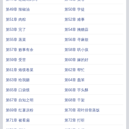
第49章 辣椒油
第50章 学徒
第51章 肉粽
第52章 难事
第53章 完了
第54章 腌糖蒜
第55章 蒸菜
第56章 寻麻烦
第57章 败事有余
第58章 哄小孩
第59章 受苦
第60章 嫁的好
第61章 烙馍卷菜
第62章 帮忙
第63章 给我砸
第64章 蠢笨
第65章 口袋馍
第66章 芋头酥
第67章 自知之明
第68章 干架
第69章 红薯凉粉
第70章 荷叶排骨蒸饭
第71章 被看扁
第72章 打听