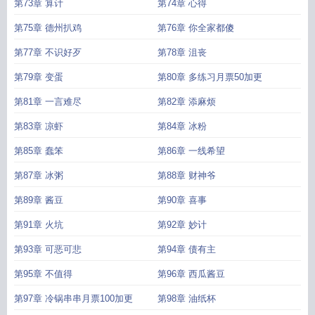
第73章 算计
第74章 心得
第75章 德州扒鸡
第76章 你全家都傻
第77章 不识好歹
第78章 沮丧
第79章 变蛋
第80章 多练习月票50加更
第81章 一言难尽
第82章 添麻烦
第83章 凉虾
第84章 冰粉
第85章 蠢笨
第86章 一线希望
第87章 冰粥
第88章 财神爷
第89章 酱豆
第90章 喜事
第91章 火坑
第92章 妙计
第93章 可恶可悲
第94章 债有主
第95章 不值得
第96章 西瓜酱豆
第97章 冷锅串串月票100加更
第98章 油纸杯