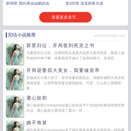
了
第99章 我叫周油油腻的油
第100章 游龙刺客当道
查看更多章节...
完结小说推荐
www.bookzige.com
群星归位，开局签到死灵之书
当繁星归位之时，拉莱耶将从海底升起密大图书馆里，看着入侵
学校的外神子嗣，布鲁斯挥手放出了他养的猎犬。发现死...
开局迎娶四大美女，我要做皇帝
穿越成为大唐六皇子，皇帝老爹怕我造反，指婚京城四大美女给
我做老婆，让我带着老婆去敌国旅游。可是，江山美人我都想
要...
鸢心如初
鸢心如初简介emspemsp鸢心如初是半个泡泡的经典其他类型类
作品，鸢心如初主要讲述了重活一世，...
婚不将舅
婚不将舅简介emspemsp关于婚不将舅裴家是全国首屈一指的商