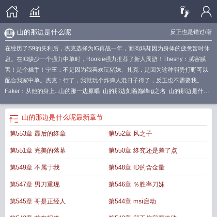
山的那边是什么呢
反正也是错过
/著
在经历了S9的失利后，杰克选择为IG再战一年，而肉鸡却因为身体的疲惫暂时休
息。在IG缺少一个强力中单时，Rookie强力推荐了新人周游！Theshy：腻害腻
害！是个糕手！宁王：不是因为我喜欢玩猪妹、扎克，是因为这种弱势打野可以
配合我家中单。杰克：行了，我就玩个炸弹人混日子得了，反正也不需要我。
Faker：从他的身上...
山的那一边原唱
山的那边刻着巅峰ig之名
山的那边是什么
下一句
山的那一边是什么歌曲
山的那边的歌词
山的那边是什么意思
山的那一
边抖音
山的那边是什么呢
山的那边是战场歌词
山的那边还是山下一句
山的那
山的那边是什么呢
最新章节
边还是山吗下一句
山的那边是什么英文
山的那边风景很美下一句是什么
山的那
第553章 最后的终章
第552章 风之子
边还是山
山的那边还是山下句
山的那一边歌词是什么意思
山的那一边依然是山
吧是哪首歌
山的那边歌词是什么意思
山的那边还是山bgm
山的那一边歌词
山
第551章 完美的落幕
第550章 终究还是差了点
的那边是战场是什么歌
山那边歌词是什么意思
山的那边还是山歌曲
歌词山的那
一边是什么歌
山的那一边
山的那边歌词
山的那边背景音乐是什么歌
山的那边
第549章 不属于我
第548章 ID的含金量
配乐是什么歌曲
山的那边吧
歌曲山的那一边歌词原唱
山的那边是山吗是什么意
第547章 男刀重现
第546章 ％胜率刀妹
思
山的那边歌
山的那一边歌曲原唱
山的那边原唱
山的那边还是山吗什么意
思
山的那边作文
山的那一边dj
山的那边的
山的那边还是山歌词
山的那边 歌
第545章 哥是正经人
第544章 msi启动
曲
山的那边