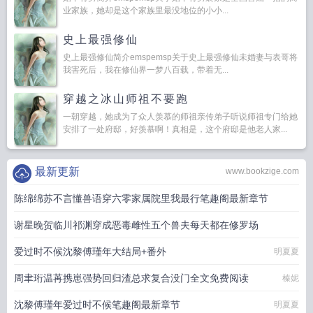
业家族，她却是这个家族里最没地位的小小...
史上最强修仙
史上最强修仙简介emspemsp关于史上最强修仙未婚妻与表哥将
我害死后，我在修仙界一梦八百载，带着无...
穿越之冰山师祖不要跑
一朝穿越，她成为了众人羡慕的师祖亲传弟子听说师祖专门给她
安排了一处府邸，好羡慕啊！真相是，这个府邸是他老人家...
最新更新
www.bookzige.com
陈绵绵苏不言懂兽语穿六零家属院里我最行笔趣阁最新章节
谢星晚贺临川祁渊穿成恶毒雌性五个兽夫每天都在修罗场
情丝入你心
爱过时不候沈黎傅瑾年大结局+番外
那张倾城脸
明夏夏
周聿珩温苒携崽强势回归渣总求复合没门全文免费阅读
榛妮
沈黎傅瑾年爱过时不候笔趣阁最新章节
明夏夏