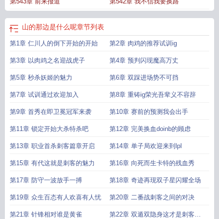
第543章 前来报道
第542章 我不信我要换路
山的那边是什么呢
章节列表
第1章 仁川人的倒下开始的开始
第2章 肉鸡的推荐试训ig
第3章 以肉鸡之名迎战虎子
第4章 预判闪现魔高万丈
第5章 秒杀妖姬的魅力
第6章 双踩进场势不可挡
第7章 试训通过欢迎加入
第8章 重铸ig荣光吾辈义不容辞
第9章 首秀在即卫冕冠军来袭
第10章 赛前的预测我会出手
第11章 锁定开始大杀特杀吧
第12章 完美换血doinb的顾虑
第13章 职业首杀刺客篇章开启
第14章 单子局欢迎来到lpl
第15章 有代这就是刺客的魅力
第16章 向死而生卡特的残血秀
第17章 防守一波放手一搏
第18章 奇迹再现双子星闪耀全场
第19章 众生百态有人欢喜有人忧
第20章 二番战刺客之间的对决
第21章 针锋相对谁是黄雀
第22章 双遁双隐身这才是刺客之