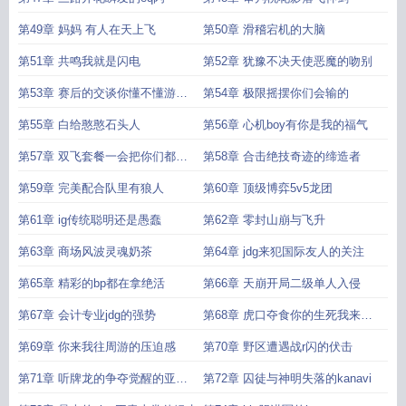
第49章 妈妈 有人在天上飞
第50章 滑稽宕机的大脑
第51章 共鸣我就是闪电
第52章 犹豫不决天使恶魔的吻别
第53章 赛后的交谈你懂不懂游戏
第54章 极限摇摆你们会输的
啊
第55章 白给憨憨石头人
第56章 心机boy有你是我的福气
第57章 双飞套餐一会把你们都杀
第58章 合击绝技奇迹的缔造者
了
第59章 完美配合队里有狼人
第60章 顶级博弈5v5龙团
第61章 ig传统聪明还是愚蠢
第62章 零封山崩与飞升
第63章 商场风波灵魂奶茶
第64章 jdg来犯国际友人的关注
第65章 精彩的bp都在拿绝活
第66章 天崩开局二级单人入侵
第67章 会计专业jdg的强势
第68章 虎口夺食你的生死我来掌
控
第69章 你来我往周游的压迫感
第70章 野区遭遇战r闪的伏击
第71章 听牌龙的争夺觉醒的亚托
第72章 囚徒与神明失落的kanavi