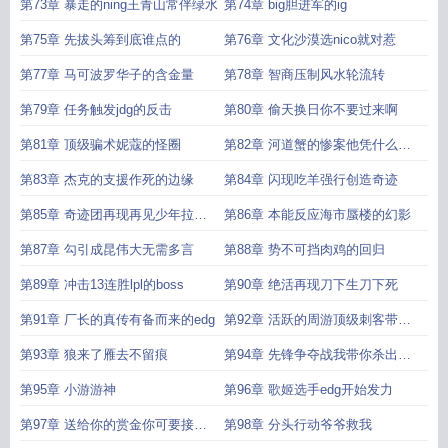
克斯
第73章 暴走的ning王青山常伴绿水
第74章 big胆进军的ig
第75章 先拔头筹到底谁点的
第76章 文化沙漠选nico就对惹
第77章 马可波罗华子的含金量
第78章 智商压制风水轮流转
第79章 任务触发jdg的反击
第80章 偷天换日你不要过来啊
第81章 顶级骗术妮蔻的怪圈
第82章 河道蟹的惨案他凭什么不
死
第83章 杰克的支援作死的边缘
第84章 闪现吃羊强行创造奇迹
第85章 奇迹团再现再见少年拉满
第86章 本能反应海市蜃楼的幻影
弓
第87章 勾引成昆伟大无需多言
第88章 势不可挡肉鸡的回归
第89章 冲击13连胜lpl的boss
第90章 绝活再现刀下生刀下死
第91章 厂长的真传有备而来的edg
第92章 活跃的周游顶级刺客带来
的压迫感
第93章 狼来了雁去不留痕
第94章 先锋争夺战我带你杀出重
围
第95章 小游游神
第96章 歌姬选手edg开始发力
第97章 送给你的赏金你可要接好
第98章 分头行动爷爷救我