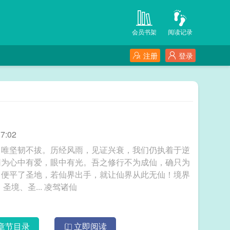
会员书架
阅读记录
注册
登录
7:02
，唯坚韧不拔。历经风雨，见证兴衰，我们仍执着于逆
因为心中有爱，眼中有光。吾之修行不为成仙，确只为
，便平了圣地，若仙界出手，就让仙界从此无仙！境界
备注:武人、武师、武王、宗师、大宗师、宗王、圣境、圣... 凌驾诸仙
章节目录
立即阅读