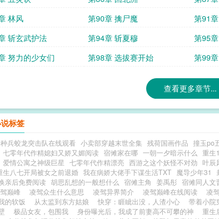
章 林风
第90章 擒尸魔
第91
3章 斩玄武护法
第94章 斩夏穆
第95
7章 努力的少女们
第98章 选拔赛开始
第99
查看更多章节...
小说标签
特种兵蛟龙突击队在线观看
小卖部穿越末世全集
残荷国画作品
撞玉po
七零年代作精媳妇又娇又媚阅读
宿傩家在哪
一朝一夕暗示什么
重生
爱情公寓之神级巨星
七零年代作精漂亮
西游之这个妖怪不对劲
叶辰
重生八七开局被女之前退婚
我在病娇大佬手下谋生活TXT
魔导少年31
换亲后免费阅读
胡思乱想的一般想什么
宿傩主角
姜禹彤
宿傩同人文
凌驾巅峰
凌驾众生什么意思
凌驾异界简介
凌驾巅峰在线阅读
凌
我的软饭
从太监到东方姑娘
快穿：睚眦出没，人渣小心
带着小院
壁
极品女友，包围我
身份曝光后，我成了前妻高不可攀的神
重生