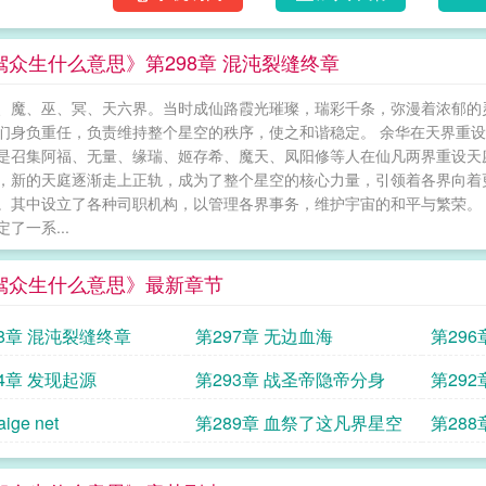
驾众生什么意思》第298章 混沌裂缝终章
、魔、巫、冥、天六界。当时成仙路霞光璀璨，瑞彩千条，弥漫着浓郁的
们身负重任，负责维持整个星空的秩序，使之和谐稳定。 余华在天界重
是召集阿福、无量、缘瑞、姬存希、魔天、凤阳修等人在仙凡两界重设天
，新的天庭逐渐走上正轨，成为了整个星空的核心力量，引领着各界向着
。其中设立了各种司职机构，以管理各界事务，维护宇宙的和平与繁荣。
了一系...
驾众生什么意思》最新章节
98章 混沌裂缝终章
第297章 无边血海
第29
94章 发现起源
第293章 战圣帝隐帝分身
第29
aige net
第289章 血祭了这凡界星空
第288