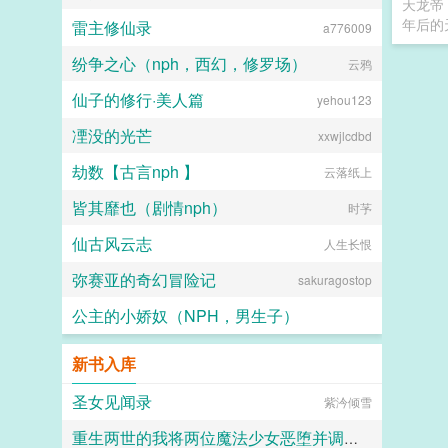
天龙帝
年后的
雷主修仙录
a776009
纷争之心（nph，西幻，修罗场）
云鸦
仙子的修行·美人篇
yehou123
凐没的光芒
xxwjlcdbd
劫数【古言nph 】
云落纸上
皆其靡也（剧情nph）
时芧
仙古风云志
人生长恨
弥赛亚的奇幻冒险记
sakuragostop
公主的小娇奴（NPH，男生子）
请药师赐福于我胞
新书入库
圣女见闻录
紫汵倾雪
重生两世的我将两位魔法少女恶堕并调教为自己的禁脔