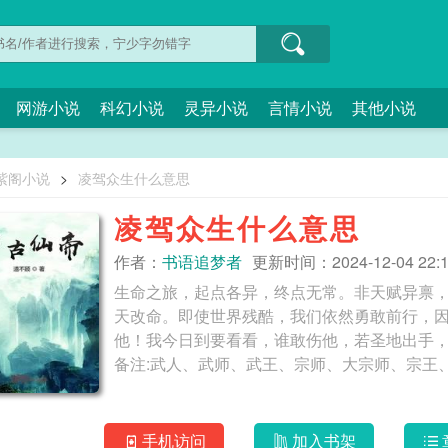
网游小说
科幻小说
灵异小说
言情小说
其他小说
紫阁小说
>
凌驾众生什么意思
凌驾众生什么意思
作者：
书语追梦者
更新时间：2024-12-04 22:1
生命之旅，起点各异，终点无常。非天赋异禀
天改命。即使世界残酷，我们依然勇敢前行，
他！我今日到要看看，谁敢伤他，若圣地出手
手机访问
加入书架