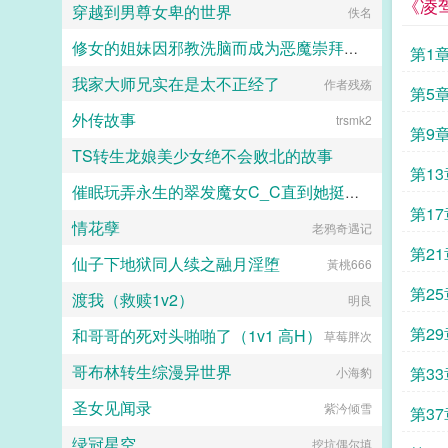
《凌
穿越到男尊女卑的世界
佚名
道。千仞雪是我女儿。比比东俏脸上
浮现出一丝怒容。左助可是拥有传说
修女的姐妹因邪教洗脑而成为恶魔崇拜者的故事
中龙神武魂的人？千道流淡淡的说
第1
道。什么？比比东震惊了。刚刚穿越
我家大师兄实在是太不正经了
作者残殇
佚名
过来的左助看着面前娇羞的千仞雪再
第5
一次的懵逼。我怎么会穿越到斗罗
外传故事
trsmk2
呢？我怎么会成为武魂殿的赘婿呢？
第9
难道说，如果您喜欢斗罗之从签到开
TS转生龙娘美少女绝不会败北的故事
始做龙神，别忘记分享给朋友...
第13
催眠玩弄永生的翠发魔女C_C直到她挺起孕肚为止，在鲁路修的面前奏响反逆的乱魂曲！
爱丽丝的不可思议茶会
第1
情花孽
老鸦奇遇记
月夜丿
第2
仙子下地狱同人续之融月淫堕
黃桃666
第2
渡我（救赎1v2）
明良
第29
和哥哥的死对头啪啪了（1v1 高H）
草莓胖次
哥布林转生综漫异世界
第3
小海豹
圣女见闻录
紫汵倾雪
第3
绿冠星空
挖坑偶尔填