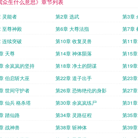
驾众生什么意思》章节列表
章 灵能者
第2章 选武
第3章
章 至尊神殿
第6章 大尊法指
第7章
章 连续突破
第10章 收复灵兽
第11
章 天尊
第14章 神体陨落
第15
7章 余岚岚的坚持
第18章 净土的阴谋
第19
1章 伯启斩大巫
第22章 道子出手
第23
5章 世间守护者
第26章 恐怖绝伦的身影
第27
章 仙兵 格杀塔
第30章 余岚岚练尸
第31
3章 踏仙路
第34章 灵路征程
第35
7章 战神兽
第38章 斩神体
第39