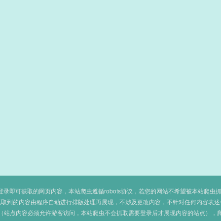
即可获取的网页内容，本站爬虫遵循robots协议，若您的网站不希望被本站爬虫抓取，可
抓取到的内容由程序自动进行排版处理再展现，不涉及更改内容，不针对任何内容表述
（站点内容必须允许游客访问，本站爬虫不会抓取需要登录后才展现内容的站点），