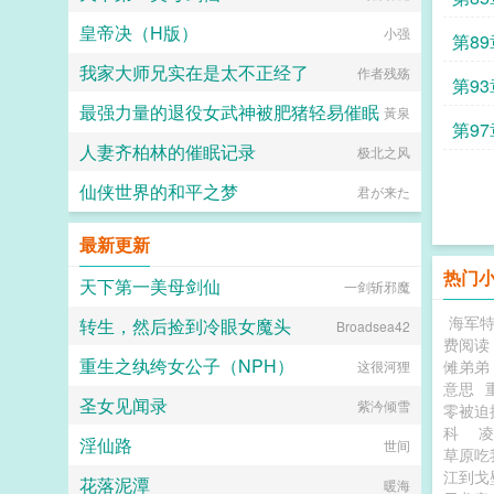
皇帝决（H版）
小强
第89
我家大师兄实在是太不正经了
作者残殇
第9
最强力量的退役女武神被肥猪轻易催眠
黃泉
第9
人妻齐柏林的催眠记录
极北之风
仙侠世界的和平之梦
君が来た
最新更新
热门
天下第一美母剑仙
一剑斩邪魔
海军
转生，然后捡到冷眼女魔头
Broadsea42
费阅读
重生之纨绔女公子（NPH）
傩弟弟
这很河狸
意思
圣女见闻录
紫汵倾雪
零被迫
科
淫仙路
世间
草原吃
江到戈
花落泥潭
暖海