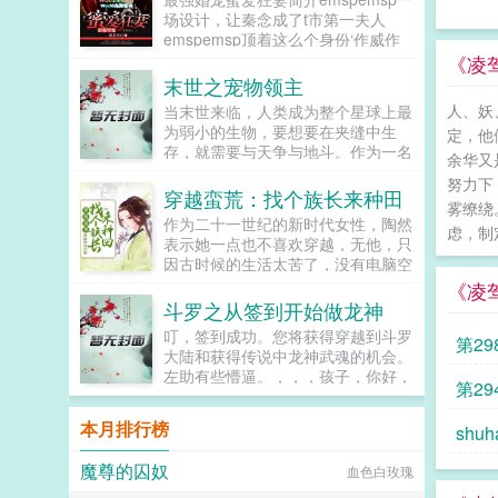
湖自尽却化身成地缚灵束缚在那人身
场设计，让秦念成了t市第一夫人
边之后，她终于...
emspemsp顶着这么个身份‘作威作
福’到处打脸还挺好用，面对继母和
《凌
姐姐这对碧池的明枪暗箭也能游刃有
末世之宠物领主
余。emspemsp可惜，这世上果然没
人、妖
当末世来临，人类成为整个星球上最
有白捡的便宜。emspemsp腰酸背
为弱小的生物，要想要在夹缝中生
定，他
疼，下不来床，她欲哭...
存，就需要与天争与地斗。作为一名
余华又
拥有系统的人类又将如何在这个末世
努力下
中将整个世界搅得天翻地覆呢如果您
穿越蛮荒：找个族长来种田
雾缭绕
喜欢末世之宠物领主，别忘记分享给
作为二十一世纪的新时代女性，陶然
朋友...
虑，制定
表示她一点也不喜欢穿越，无他，只
因古时候的生活太苦了，没有电脑空
调手机不说，就连生火做饭都是难事
《凌
儿。只是她没想到她最不愿意的事情
斗罗之从签到开始做龙神
还是发生了，而且还让她穿越到了最
叮，签到成功。您将获得穿越到斗罗
第2
原始的如果您喜欢穿越蛮荒找个族长
大陆和获得传说中龙神武魂的机会。
来种田，别忘记分享给朋友...
左助有些懵逼。，，，孩子，你好，
第2
我叫千道流。？老者慈祥的看向左
助。孩子，从今天开始我就是你的师
本月排行榜
shuh
父了。千道流？难道是斗罗里面的那
个大反派？左助有些懵逼。，，，左
魔尊的囚奴
血色白玫瑰
助，这就是你未来的未婚妻了。千道
流指着面前的千仞雪，对着左助说