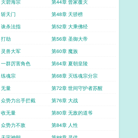
章 灭碧海宗
第44章 曾家覆灭
 斩天门
第48章 天骄榜
章 诛杀法指
第52章 大乘佛经
 打劫
第56章 圣御大帝
章 灵兽大军
第60章 魔族
章 一群厉害角色
第64章 夏朝皇陵
 练魂宗
第68章 灭练魂宗分宗
 无量
第72章 世间守护者苏醒
章 众势力出手拦截
第76章 大战
 收无量
第80章 无敌的道爷
章 众势力不敌
第84章 人性
章 天宇神朝
第88章 灵供