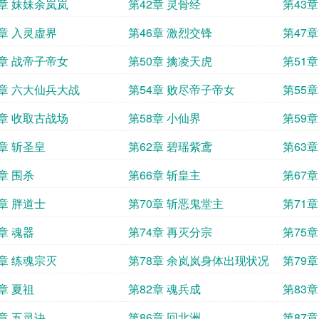
1章 妹妹余岚岚
第42章 灵骨经
第43
5章 入灵虚界
第46章 激烈交锋
第47章
9章 战帝子帝女
第50章 擒凌天虎
第51
3章 六大仙兵大战
第54章 败尽帝子帝女
第55章
7章 收取古战场
第58章 小仙界
第59
1章 斩圣皇
第62章 碧瑶紫鸢
第63
章 围杀
第66章 斩皇主
第67章
9章 胖道士
第70章 斩恶鬼堂主
第71章
章 魂器
第74章 再灭分宗
第75
7章 练魂宗灭
第78章 余岚岚身体出现状况
第79章
章 夏祖
第82章 魂兵成
第83
5章 五灵诀
第86章 回北洲
第87