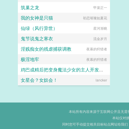
筑巢之龙
sakuragostop
甲裴正一
我的女神是只猫
初恋璀璨如夏花
仙绿（风行异世）
星河渐晓
鬼节说鬼之寒衣
流金岁月
淫贱痴女的残虐捕获调教
夜幕的狩猎者
极淫地牢
夜幕的狩猎者
鸡巴成精后把变身魔法少女的主人开发成肉便器
女星会？女奴会！
小林牌黑暗打字机
lancker
本站所有内容来源于互联网公开且无需登录
本站仅对
同时您可手动提交相关目标站点网址给我们