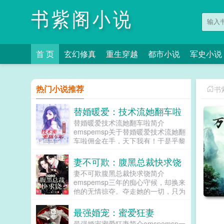
书紫阁小说
首 页
玄幻修真
重生穿越
都市小说
军史小说
热门小说推荐
书
替婚暖爱：技术流她翻车啦
替婚暖爱技术流她翻车啦简介
emspemsp关于替婚暖爱技术流她翻
车啦佣金在手，天下我有！于是乎黎
筱筱一不留神代驾变代嫁，偏偏还嫁
给了死对头！人生艰难，她却迎难而
妻不可欺：腹黑总裁快求饶
上。不仅要提防身份被识破，还得提
妻不可欺腹黑总裁快求饶简介
防明枪暗箭。终于任务结束，她想全
emspemsp三年的痴心守候，却换来
身而退却...
他的无情掠夺。夺走她的一切，只为
了博他心上之人一笑。老一辈人常
说，执念太重之人，往往连死了都不
最强婚宠：蜜爱狂妻
得安宁。舒灵一开始不信，但当她投
最强婚宠蜜爱狂妻简介emspemsp一