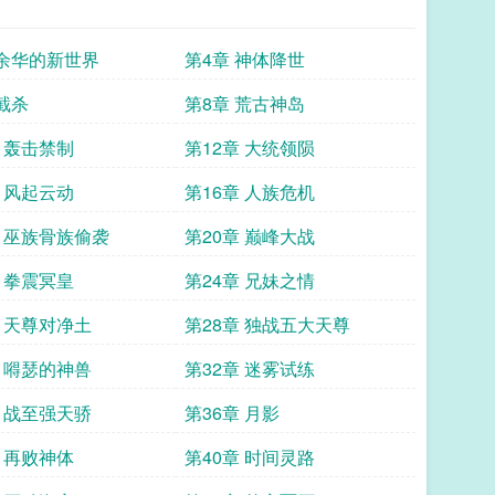
 余华的新世界
第4章 神体降世
 截杀
第8章 荒古神岛
章 轰击禁制
第12章 大统领陨
章 风起云动
第16章 人族危机
章 巫族骨族偷袭
第20章 巅峰大战
章 拳震冥皇
第24章 兄妹之情
章 天尊对净土
第28章 独战五大天尊
章 嘚瑟的神兽
第32章 迷雾试练
章 战至强天骄
第36章 月影
章 再败神体
第40章 时间灵路