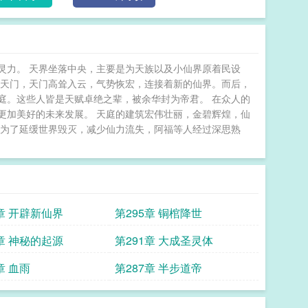
灵力。 天界坐落中央，主要是为天族以及小仙界原着民设
设天门，天门高耸入云，气势恢宏，连接着新的仙界。而后，
庭。这些人皆是天赋卓绝之辈，被余华封为帝君。 在众人的
更加美好的未来发展。 天庭的建筑宏伟壮丽，金碧辉煌，仙
 为了延缓世界毁灭，减少仙力流失，阿福等人经过深思熟
6章 开辟新仙界
第295章 铜棺降世
2章 神秘的起源
第291章 大成圣灵体
章 血雨
第287章 半步道帝