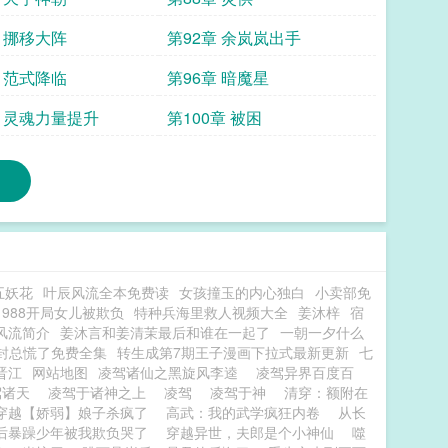
章 挪移大阵
第92章 余岚岚出手
章 范式降临
第96章 暗魔星
章 灵魂力量提升
第100章 被困
五妖花
叶辰风流全本免费读
女孩撞玉的内心独白
小卖部免
1988开局女儿被欺负
特种兵海里救人视频大全
姜沐梓
宿
风流简介
姜沐言和姜清茉最后和谁在一起了
一朝一夕什么
封总慌了免费全集
转生成第7期王子漫画下拉式最新更新
七
晋江
网站地图
凌驾诸仙之黑旋风李逵
凌驾异界百度百
驾诸天
凌驾于诸神之上
凌驾
凌驾于神
清穿：额附在
穿越【娇弱】娘子杀疯了
高武：我的武学疯狂内卷
从长
后暴躁少年被我欺负哭了
穿越异世，夫郎是个小神仙
噬