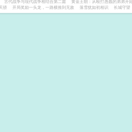
古代战争与现代战争相结合第二篇
黄金王朝：从殴打愚蠢的弟弟开
天骄
开局奖励一头龙，一路横推到无敌
落雪犹如初相识
长城守望