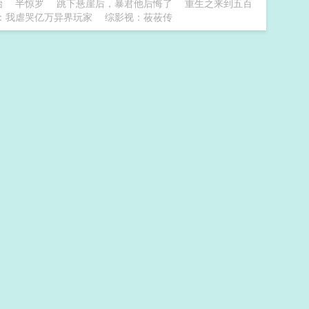
始
半惊罗
跳下悬崖后，暴君他后悔了
重生之来到五百
：我虐哭亿万异界玩家
综影视：莜莜传