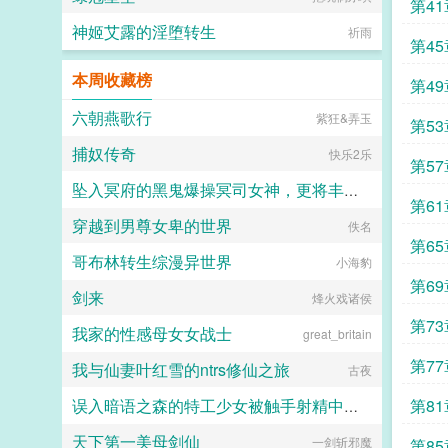
第4
神姬艾露的淫堕转生
祈雨
第4
本周收藏榜
第4
六朝燕歌行
紫狂&弄玉
第5
捕奴传奇
快乐2乐
第5
坠入冥府的黑鬼爆操冥司女神，更将丰乳肥臀的女神神职修改为淫乱的吸鸡巴神！
第6
穿越到男尊女卑的世界
hanshengjiang
佚名
第65
哥布林转生综漫异世界
小海豹
第6
剑来
烽火戏诸侯
第73
我家的性感母女女战士
great_britain
第7
我与仙妻叶红雪的ntrs修仙之旅
古夜
第81
误入暗语之森的特工少女被触手射精中出榨乳产卵直到成为苗床
天下第一美母剑仙
愿璀璨的北极光永远闪耀
一剑斩邪魔
第8