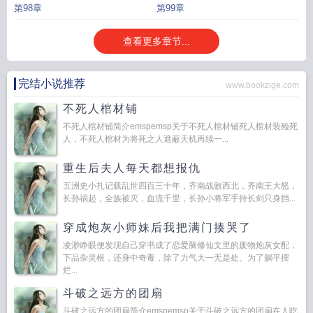
第98章
第99章
查看更多章节...
完结小说推荐
www.bookzige.com
不死人棺材铺
不死人棺材铺简介emspemsp关于不死人棺材铺死人棺材装殓死
人，不死人棺材为将死之人遮蔽天机再续一...
重生后夫人每天都想报仇
五洲史小扎记载乱世四百三十年，齐南战败西北，齐南王大怒，
长孙祸起，全族被灭，血流千里，长孙小将军手持长剑只身挡...
穿成炮灰小师妹后我把满门揍哭了
凌渺睁眼便发现自己穿书成了恋爱脑修仙文里的废物炮灰女配，
下品杂灵根，还身中奇毒，除了力气大一无是处。为了躺平摆
烂...
斗破之远方的团扇
斗破之远方的团扇简介emspemsp关于斗破之远方的团扇在人吃