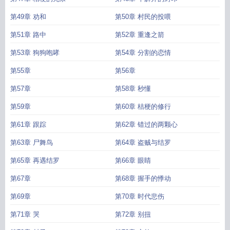
第49章 劝和
第50章 村民的投喂
第51章 路中
第52章 重逢之箭
第53章 狗狗咆哮
第54章 分割的恋情
第55章
第56章
第57章
第58章 秒懂
第59章
第60章 桔梗的修行
第61章 跟踪
第62章 错过的两颗心
第63章 尸舞鸟
第64章 盗贼与结罗
第65章 再遇结罗
第66章 眼睛
第67章
第68章 握手的悸动
第69章
第70章 时代悲伤
第71章 哭
第72章 别扭