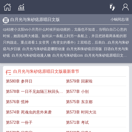
白月光与朱砂痣原唱日文版
小蜗同志
/著
cp桔梗小太阳vs小月亮什么时候开始动摇的，戈薇也不知道，当明白自己心意的
时候，她面临两大难题。如何从一条船上到另一条船上，并且把踏着两条船的那
只狗踹走。重点请看:1.女变男（有变女的番外）2.双暗恋，后表白...
白月光与朱砂
痣与夕日坂
白月光与朱砂痣是哪部动漫
白月光和朱砂痣日语版
日语白月光与朱
砂痣
白月光与朱砂痣动漫人物
白月光与朱砂痣cos
白月光与朱砂痣原唱日文
版
犬夜叉的白月光
白月光与朱砂痣vk
白月光与朱砂痣日文原版叫什么
白月光
和朱砂痣动画
白月光与朱砂痣是七叔呢qq音乐
白月光与朱砂痣日本原曲名称
白
白月光与朱砂痣原唱日文版
最新章节
月光与朱砂痣 火到日本
白月光与朱砂痣熊二
白月光与朱砂痣和夕日坂
白月光
第580章 参拜日
第579章 回家啦
与朱砂痣动画片
日语版 白月光与朱砂痣
白月光与朱砂痣夕日坂
日语版白月光
和朱砂痣
白月光与朱砂痣日本原曲
白月光与朱砂痣的日本原曲
白月光与朱砂痣
第578章 一日不见如隔三秋回头一
第577章 小别
是七叔唱
白月光与朱砂痣的动漫
白月光和朱砂痣是什么狗
白月光与朱砂痣日本
动漫
看原来二十一秋
白月光与朱砂痣的动画
白月光与朱砂痣日语叫什么
日语版
白夜月光和朱
第576章 慌神
第575章 东京都
砂痣
白月光与朱砂痣 日语原版
白月光与朱砂痣日本
日语 白月光与朱砂痣
白月
第574章 死魂虫的意外来袭
第573章 时间大法
光与朱砂痣日语原唱
白月光与朱砂痣鬼畜
白月光与朱砂痣是日本歌吗
第572章 一份子
第571章 考试