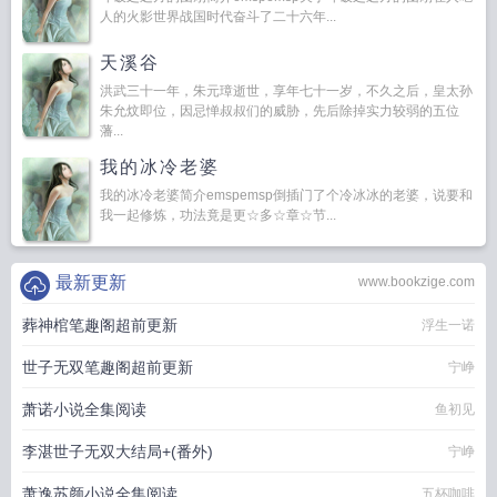
人的火影世界战国时代奋斗了二十六年...
天溪谷
洪武三十一年，朱元璋逝世，享年七十一岁，不久之后，皇太孙
朱允炆即位，因忌惮叔叔们的威胁，先后除掉实力较弱的五位
藩...
我的冰冷老婆
我的冰冷老婆简介emspemsp倒插门了个冷冰冰的老婆，说要和
我一起修炼，功法竟是更☆多☆章☆节...
最新更新
www.bookzige.com
葬神棺笔趣阁超前更新
浮生一诺
世子无双笔趣阁超前更新
宁峥
萧诺小说全集阅读
鱼初见
李湛世子无双大结局+(番外)
宁峥
萧逸苏颜小说全集阅读
五杯咖啡