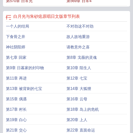
第570章 日常完
第569章 日常4
白月光与朱砂痣原唱日文版
章节列表
一个人的结局
不对劲这不对劲
下食骨之井
故人故地重游
神社阴阳师
请教意外之喜
第七章 回家
第8章 戈薇的灵魂
第9章 日暮家的封印物
第10章 陌生人
第11章 再进
第12章 七宝
第13章 被背刺的七宝
第14章 大狐狸
第15章 偶遇
第16章 云母
第17章 村长
第18章 岛上的危机
第19章 白心
第20章 上人
第21章 交心
第22章 直面命运