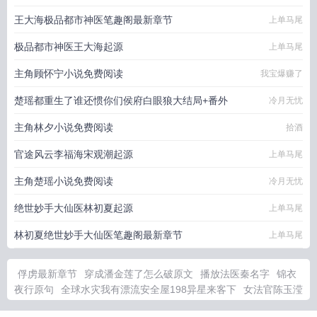
王大海极品都市神医笔趣阁最新章节
上单马尾
极品都市神医王大海起源
上单马尾
主角顾怀宁小说免费阅读
我宝爆赚了
楚瑶都重生了谁还惯你们侯府白眼狼大结局+番外
冷月无忧
主角林夕小说免费阅读
拾酒
官途风云李福海宋观潮起源
上单马尾
主角楚瑶小说免费阅读
冷月无忧
绝世妙手大仙医林初夏起源
上单马尾
林初夏绝世妙手大仙医笔趣阁最新章节
上单马尾
俘虏最新章节
穿成潘金莲了怎么破原文
播放法医秦名字
锦衣
夜行原句
全球水灾我有漂流安全屋198异星来客下
女法官陈玉滢
介绍
重返82开局迎娶厂花初恋最新章节免费
小暴养龟说视频