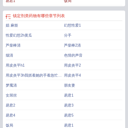
易君1
饭局
镇定剂类药物有哪些
章节列表
娼 麻烦
幻想性爱1
性爱幻想2h黄瓜
分手
芦柴棒清
芦柴棒2清
烟清
色情的声音
用皮炎平h1
用皮炎平2
用皮炎平3h我抓着她的手着急忙慌
用皮炎平4
拉开裤
梦魇清
朋友妻
女屌丝
易君1
易君2
易君3
易君4
易君5
饭局
易君1