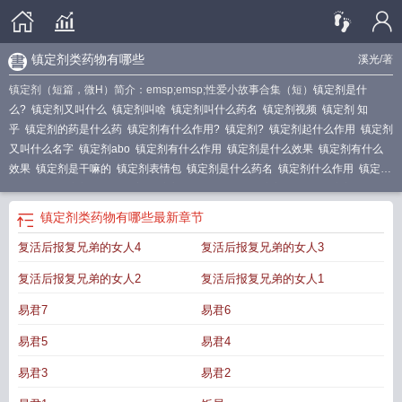
镇定剂类药物有哪些
溪光
/著
镇定剂（短篇，微H）简介：emsp;emsp;性爱小故事合集（短）
镇定剂是什
么?
镇定剂又叫什么
镇定剂叫啥
镇定剂叫什么药名
镇定剂视频
镇定剂 知
乎
镇定剂的药是什么药
镇定剂有什么作用?
镇定剂?
镇定剂起什么作用
镇定剂
又叫什么名字
镇定剂abo
镇定剂有什么作用
镇定剂是什么效果
镇定剂有什么
效果
镇定剂是干嘛的
镇定剂表情包
镇定剂是什么药名
镇定剂什么作用
镇定剂
是什么药
镇定剂叫什么名字
镇定剂的作用是什么
镇定剂的用处
镇定剂都有什
么药
镇定剂都有哪些药
镇定剂的功效
镇定剂
镇定剂叫什么名
镇定剂是啥
镇
镇定剂类药物有哪些
最新章节
定剂百度百科
镇定剂是干嘛用的
镇定剂知乎
镇定剂是什么样子的
镇定剂是干
复活后报复兄弟的女人4
复活后报复兄弟的女人3
啥的
镇定剂是什么意思?
镇定剂有什么用途
镇定剂的用法
镇定剂是什么东
西
镇定剂有哪些?
镇定剂类药物有哪些
复活后报复兄弟的女人2
复活后报复兄弟的女人1
易君7
易君6
易君5
易君4
易君3
易君2