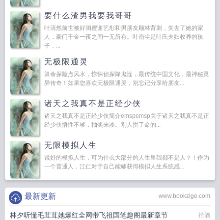
要什么渣男我要我哥哥
叶清然前世被好闺蜜谢艺彤和男朋友顾林背刺，失去了她的家
人，豪门千金一夜之间一无所有。叶南尘是叶氏夫妇收养的孩
子，...
无极限通灵
算命探险点风水，惊悚侦探降鬼怪，最传统中国文化，最神秘灵
异传奇！如果您喜欢无极限通灵，别忘记分享给朋友...
诸天之我真不是正经少侠
诸天之我真不是正经少侠简介emspemsp关于诸天之我真不是正
经少侠悟性不够，抽奖来凑。别人拼了命的...
无限模拟人生
说好的模拟人生，可为什么大部分的人生里我都不是人？！作为
一个普通人，江仁对于自己能够获得模拟人生系统感...
最新更新
www.bookzige.com
林夕听懂毛茸茸她爆红全网带飞祖国笔趣阁最新章节
拾酒