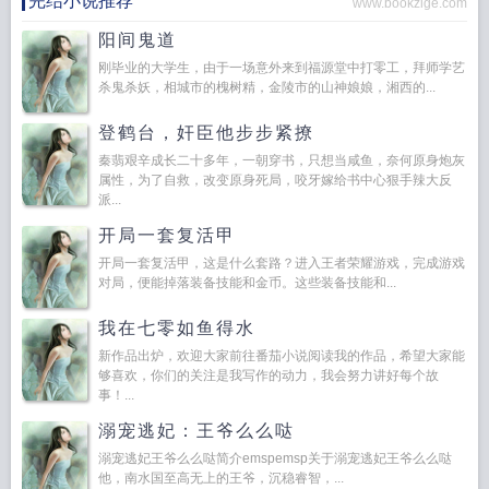
完结小说推荐
www.bookzige.com
阳间鬼道
刚毕业的大学生，由于一场意外来到福源堂中打零工，拜师学艺
杀鬼杀妖，相城市的槐树精，金陵市的山神娘娘，湘西的...
登鹤台，奸臣他步步紧撩
秦翡艰辛成长二十多年，一朝穿书，只想当咸鱼，奈何原身炮灰
属性，为了自救，改变原身死局，咬牙嫁给书中心狠手辣大反
派...
开局一套复活甲
开局一套复活甲，这是什么套路？进入王者荣耀游戏，完成游戏
对局，便能掉落装备技能和金币。这些装备技能和...
我在七零如鱼得水
新作品出炉，欢迎大家前往番茄小说阅读我的作品，希望大家能
够喜欢，你们的关注是我写作的动力，我会努力讲好每个故
事！...
溺宠逃妃：王爷么么哒
溺宠逃妃王爷么么哒简介emspemsp关于溺宠逃妃王爷么么哒
他，南水国至高无上的王爷，沉稳睿智，...